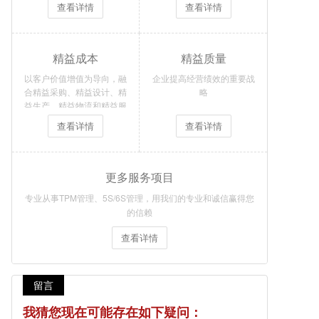
查看详情
查看详情
精益成本
精益质量
以客户价值增值为导向，融
企业提高经营绩效的重要战
合精益采购、精益设计、精
略
益生产、精益物流和精益服
务技术，把精益管理思想与
查看详情
查看详情
成本管理思想相结合
更多服务项目
专业从事TPM管理、5S/6S管理，用我们的专业和诚信赢得您
的信赖
查看详情
留言
我猜您现在可能存在如下疑问：