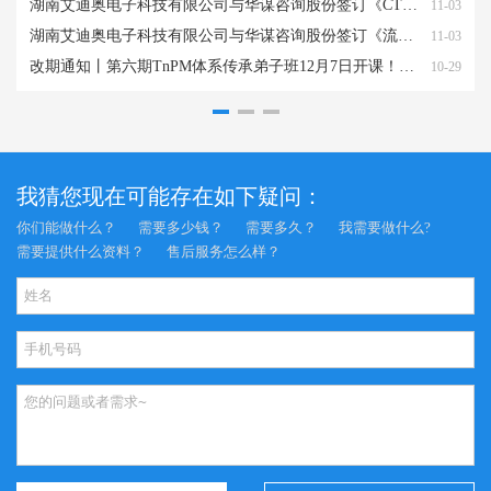
湖南艾迪奥电子科技有限公司与华谋咨询股份签订《CTPM精益管理咨询服务项目》
2
11-03
湖南艾迪奥电子科技有限公司与华谋咨询股份签订《流程再造咨询服务项目》
2
11-03
改期通知丨第六期TnPM体系传承弟子班12月7日开课！（限额招生）
2
10-29
我猜您现在可能存在如下疑问：
你们能做什么？
需要多少钱？
需要多久？
我需要做什么?
需要提供什么资料？
售后服务怎么样？