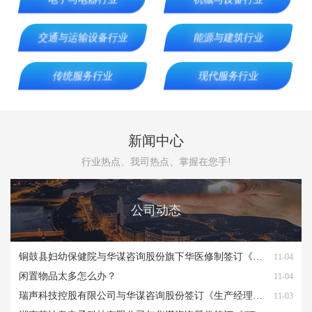
交通与运输设备行业
能源与建筑行业
传统服务行业
现代服务行业
新闻中心
行业热点、我司热点、掌握在您手!
公司动态
铜鼓县妇幼保健院与华谋咨询股份旗下华医修制签订《医院6S管理咨询项目》
3
11-04
闲置物品太多怎么办？
2
11-04
瑞声科技控股有限公司与华谋咨询股份签订《生产经理实训营培训项目》
2
11-03